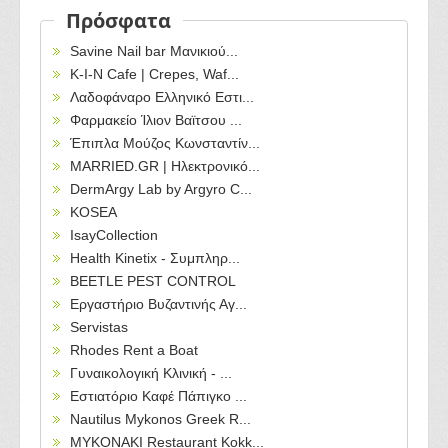
Πρόσφατα
Savine Nail bar Μανικιού...
Κ-Ι-Ν Cafe | Crepes, Waf...
Λαδοφάναρο Ελληνικό Εστι...
Φαρμακείο Ίλιον Βαϊτσου ...
Έπιπλα Μούζος Κωνσταντίν...
MARRIED.GR | Ηλεκτρονικό...
DermArgy Lab by Argyro C...
KOSEA
IsayCollection
Health Kinetix - Συμπληρ...
BEETLE PEST CONTROL
Εργαστήριο Βυζαντινής Αγ...
Servistas
Rhodes Rent a Boat
Γυναικολογική Κλινική - ...
Εστιατόριο Καφέ Πάπιγκο ...
Nautilus Mykonos Greek R...
MYKONAKI Restaurant Kokk...