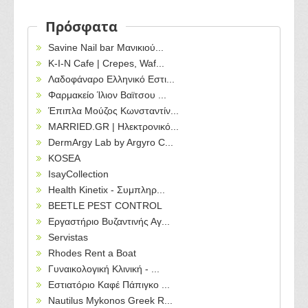
Πρόσφατα
Savine Nail bar Μανικιού...
Κ-Ι-Ν Cafe | Crepes, Waf...
Λαδοφάναρο Ελληνικό Εστι...
Φαρμακείο Ίλιον Βαϊτσου ...
Έπιπλα Μούζος Κωνσταντίν...
MARRIED.GR | Ηλεκτρονικό...
DermArgy Lab by Argyro C...
KOSEA
IsayCollection
Health Kinetix - Συμπληρ...
BEETLE PEST CONTROL
Εργαστήριο Βυζαντινής Αγ...
Servistas
Rhodes Rent a Boat
Γυναικολογική Κλινική - ...
Εστιατόριο Καφέ Πάπιγκο ...
Nautilus Mykonos Greek R...