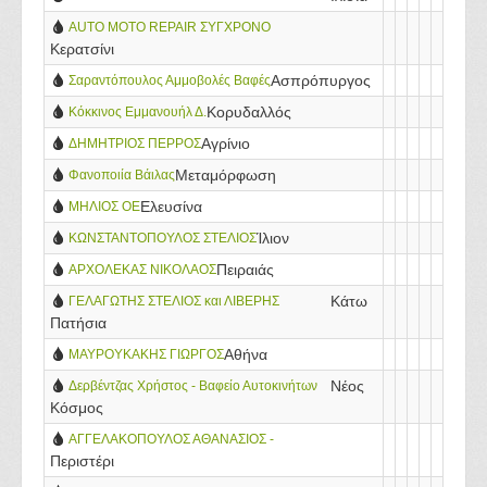
- ΙΛΙΣΙΑ
AUTO MOTO REPAIR ΣΥΓΧΡΟΝΟ
Κερατσίνι
ΦΑΝΟΠΟΙΕΙΟ-ΒΑΦΕΙΟ - ΚΕΡΑΤΣΙΝΙ
Ασπρόπυργος
Σαραντόπουλος Αμμοβολές Βαφές
Κορυδαλλός
Κόκκινος Εμμανουήλ Δ.
Αγρίνιο
ΔΗΜΗΤΡΙΟΣ ΠΕΡΡΟΣ
Μεταμόρφωση
Φανοποιία Βάιλας
Ελευσίνα
ΜΗΛΙΟΣ ΟΕ
Ίλιον
ΚΩΝΣΤΑΝΤΟΠΟΥΛΟΣ ΣΤΕΛΙΟΣ
Πειραιάς
ΑΡΧΟΛΕΚΑΣ ΝΙΚΟΛΑΟΣ
Κάτω
ΓΕΛΑΓΩΤΗΣ ΣΤΕΛΙΟΣ και ΛΙΒΕΡΗΣ
Πατήσια
ΓΕΩΡΓΙΟΣ
Αθήνα
ΜΑΥΡΟΥΚΑΚΗΣ ΓΙΩΡΓΟΣ
Νέος
Δερβέντζας Χρήστος - Βαφείο Αυτοκινήτων
Κόσμος
και Μοτοσικλετών
ΑΓΓΕΛΑΚΟΠΟΥΛΟΣ ΑΘΑΝΑΣΙΟΣ -
Περιστέρι
ΔΡΟΥΓΑΣ ΣΠΥΡΟΣ ΟΕ