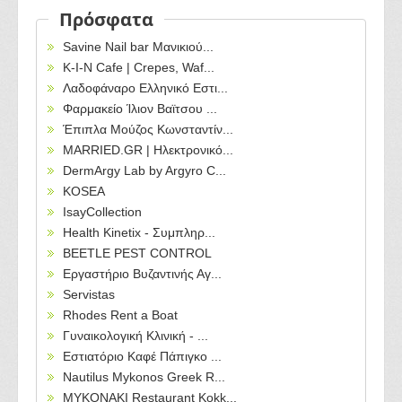
Πρόσφατα
Savine Nail bar Μανικιού...
Κ-Ι-Ν Cafe | Crepes, Waf...
Λαδοφάναρο Ελληνικό Εστι...
Φαρμακείο Ίλιον Βαϊτσου ...
Έπιπλα Μούζος Κωνσταντίν...
MARRIED.GR | Ηλεκτρονικό...
DermArgy Lab by Argyro C...
KOSEA
IsayCollection
Health Kinetix - Συμπληρ...
BEETLE PEST CONTROL
Εργαστήριο Βυζαντινής Αγ...
Servistas
Rhodes Rent a Boat
Γυναικολογική Κλινική - ...
Εστιατόριο Καφέ Πάπιγκο ...
Nautilus Mykonos Greek R...
MYKONAKI Restaurant Kokk...