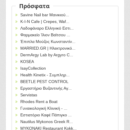
Πρόσφατα
Savine Nail bar Μανικιού...
Κ-Ι-Ν Cafe | Crepes, Waf...
Λαδοφάναρο Ελληνικό Εστι...
Φαρμακείο Ίλιον Βαϊτσου ...
Έπιπλα Μούζος Κωνσταντίν...
MARRIED.GR | Ηλεκτρονικό...
DermArgy Lab by Argyro C...
KOSEA
IsayCollection
Health Kinetix - Συμπληρ...
BEETLE PEST CONTROL
Εργαστήριο Βυζαντινής Αγ...
Servistas
Rhodes Rent a Boat
Γυναικολογική Κλινική - ...
Εστιατόριο Καφέ Πάπιγκο ...
Nautilus Mykonos Greek R...
MYKONAKI Restaurant Kokk...