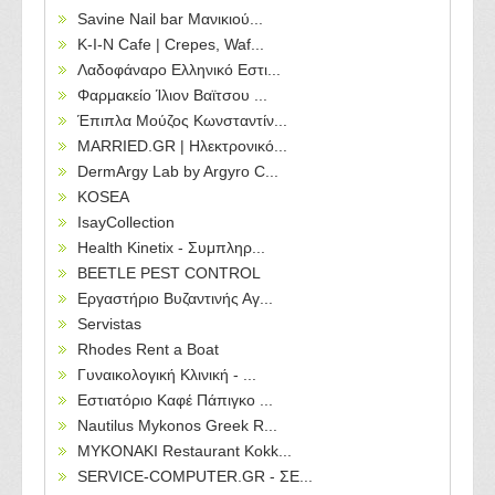
Savine Nail bar Μανικιού...
Κ-Ι-Ν Cafe | Crepes, Waf...
Λαδοφάναρο Ελληνικό Εστι...
Φαρμακείο Ίλιον Βαϊτσου ...
Έπιπλα Μούζος Κωνσταντίν...
MARRIED.GR | Ηλεκτρονικό...
DermArgy Lab by Argyro C...
KOSEA
IsayCollection
Health Kinetix - Συμπληρ...
BEETLE PEST CONTROL
Εργαστήριο Βυζαντινής Αγ...
Servistas
Rhodes Rent a Boat
Γυναικολογική Κλινική - ...
Εστιατόριο Καφέ Πάπιγκο ...
Nautilus Mykonos Greek R...
MYKONAKI Restaurant Kokk...
SERVICE-COMPUTER.GR - ΣΕ...