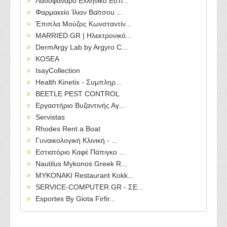
Λαδοφάναρο Ελληνικό Εστι...
Φαρμακείο Ίλιον Βαϊτσου ...
Έπιπλα Μούζος Κωνσταντίν...
MARRIED.GR | Ηλεκτρονικό...
DermArgy Lab by Argyro C...
KOSEA
IsayCollection
Health Kinetix - Συμπληρ...
BEETLE PEST CONTROL
Εργαστήριο Βυζαντινής Αγ...
Servistas
Rhodes Rent a Boat
Γυναικολογική Κλινική - ...
Εστιατόριο Καφέ Πάπιγκο ...
Nautilus Mykonos Greek R...
MYKONAKI Restaurant Kokk...
SERVICE-COMPUTER.GR - ΣΕ...
Esportes By Giota Firfir...