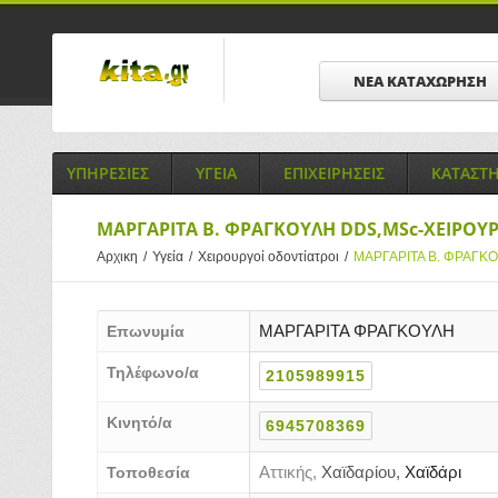
ΝΕΑ ΚΑΤΑΧΩΡΗΣΗ
ΥΠΗΡΕΣΙΕΣ
ΥΓΕΙΑ
ΕΠΙΧΕΙΡΗΣΕΙΣ
ΚΑΤΑΣΤ
ΜΑΡΓΑΡΙΤΑ Β. ΦΡΑΓΚΟΥΛΗ DDS,MSc-ΧΕΙΡΟΥ
Αρχικη
/
Υγεία
/
Χειρουργοί οδοντίατροι
/
ΜΑΡΓΑΡΙΤΑ Β. ΦΡΑΓΚ
ΜΑΡΓΑΡΙΤΑ ΦΡΑΓΚΟΥΛΗ
Επωνυμία
Τηλέφωνο/α
2105989915
Κινητό/α
6945708369
Αττικής,
Χαϊδαρίου,
Χαϊδάρι
Τοποθεσία