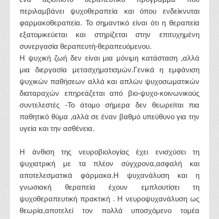
περιλαμβάνει ψυχοθεραπεία και όπου ενδείκνυται
φαρμακοθεραπεία. Το σημαντικό είναι ότι η θεραπεία
εξατομικεύεται και στηρίζεται στην επιτυχημένη
συνεργασία θεραπευτή-θεραπευόμενου.
Η ψυχική ζωή δεν είναι μια μόνιμη κατάσταση ,αλλά
μια διεργασία μετασχηματισμών.Γενικά η εμφάνιση
ψυχικών παθήσεων αλλά και απλών ψυχοσωματικών
διαταραχών επηρεάζεται από βιο-ψυχο-κοινωνικούς
συντελεστές -Το άτομο σήμερα δεν θεωρείται πια
παθητικό θύμα ,αλλά σε έναν βαθμό υπεύθυνο για την
υγεία και την ασθένεια.
Η άνθιση της νευροβιολογίας έχει ενισχύσει τη
ψυχιατρική με τα πλέον σύγχρονα,ασφαλή και
αποτελεσματικά φάρμακα.Η ψυχανάλυση και η
γνωσιακή θεραπεία έχουν εμπλουτίσει τη
ψυχοθεραπευτική πρακτική . Η νευροψυχανάλυση ως
θεωρία,αποτελεί τον πολλά υποσχόμενο τομέα