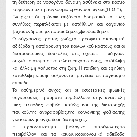
τη δεύτερη σε νοσογόνο δύναμη ασθένεια στο κόσμο
,σύμφωνα με τη παγκόσμια οργάνωση υγείας(Π.Ο.Υ);
Γνωρίζετε ότι η άνοια αυξάνεται δραματικά και πως
συνήθως περιπλέκεται με κατάθλιψη και οργανικό
ψυχοσύνδρομο με παραισθήσεις,ψευδαισθήσεις;
Ο σύγχρονος τρόπος ζωής,τα πρόσφατα οικονομικά
αδιέξοδα,η κατάρρευση του κοινωνικού κράτους και οι
διαπροσωπικές δυσκολίες στις σχέσεις , οδηγούν
συχνά το άτομο σε απώλεια ευχαρίστησης, κατάθλιψη
και έλλειψη νοήματος στη ζωή. Η παιδική και εφηβική
κατάθλιψη επίσης αυξάνονται ραγδαία σε παγκόσμιο
επίπεδο.
Το καθημερινό άγχος και οι εσωτερικές ψυχικές
συγκρούσεις -τραύματα συμβάλλουν στην ανάπτυξη
μιας πλειάδας φοβιών καθώς και της διαταραχής
πανικού,της αγοραφοβίας,της κοινωνικής φοβίας,της
γενικευμένης αγχώδους διαταραχής.
Η προσωπικότητα, βιολογικοί παράγοντες,το
περιβάλλον και τα κοινωνικοοικονομικά αδιέξοδα