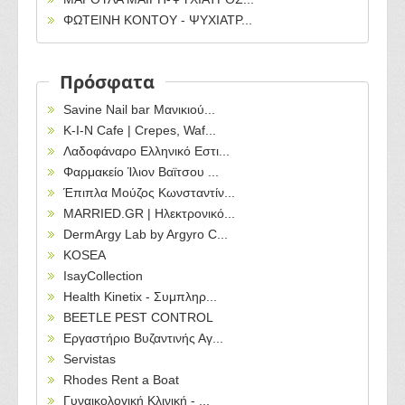
ΦΩΤΕΙΝΗ ΚΟΝΤΟΥ - ΨΥΧΙΑΤΡ...
Πρόσφατα
Savine Nail bar Μανικιού...
Κ-Ι-Ν Cafe | Crepes, Waf...
Λαδοφάναρο Ελληνικό Εστι...
Φαρμακείο Ίλιον Βαϊτσου ...
Έπιπλα Μούζος Κωνσταντίν...
MARRIED.GR | Ηλεκτρονικό...
DermArgy Lab by Argyro C...
KOSEA
IsayCollection
Health Kinetix - Συμπληρ...
BEETLE PEST CONTROL
Εργαστήριο Βυζαντινής Αγ...
Servistas
Rhodes Rent a Boat
Γυναικολογική Κλινική - ...