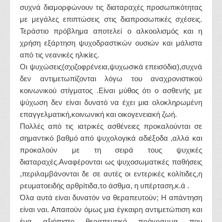
συχνά διαμορφώνουν τις διαταραχές προσωπικότητας
με μεγάλες επιπτώσεις στις διαπροσωπικές σχέσεις.
Τεράστιο πρόβλημα αποτελεί ο αλκοολισμός και η
χρήση εξάρτηση ψυχοδραστικών ουσιών και μάλιστα
από τις νεανικές ηλικίες.
Οι ψυχώσεις(σχιζοφρένεια,ψυχωσικά επεισόδια),συχνά
δεν αντιμετωπίζονται λόγω του αναχρονιστικού
κοινωνικού στίγματος .Είναι μύθος ότι ο ασθενής με
ψύχωση δεν είναι δυνατό να έχει μια ολοκληρωμένη
επαγγελματική,κοινωνική και οικογενειακή ζωή.
Πολλές από τις ιατρικές ασθένειες προκαλούνται σε
σημαντικό βαθμό από ψυχολογικά αδιέξοδα ,αλλά και
προκαλούν με τη σειρά τους ψυχικές
διαταραχές.Αναφέρονται ως ψυχοσωματικές παθήσεις
,περιλαμβάνονται δε σε αυτές οι εντερικές κολίτιδες,η
ρευματοειδής αρθρίτιδα,το άσθμα, η υπέρταση,κ.ά .
Όλα αυτά είναι δυνατόν να θεραπευτούν; Η απάντηση
είναι ναι. Απαιτούν όμως μια έγκαιρη αντιμετώπιση και
ένα αξιόπιστο θεραπευτικό πρόγραμμα που