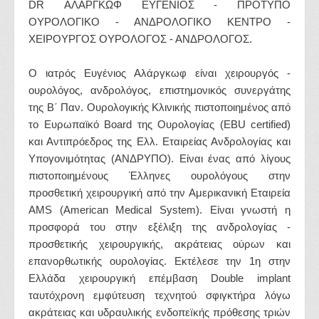
DR ΑΛΑΡΓΚΩΦ ΕΥΓΕΝΙΟΣ - ΠΡΟΤΥΠΟ
ΟΥΡΟΛΟΓΙΚΟ - ΑΝΔΡΟΛΟΓΙΚΟ ΚΕΝΤΡΟ -
ΧΕΙΡΟΥΡΓΟΣ ΟΥΡΟΛΟΓΟΣ - ΑΝΔΡΟΛΟΓΟΣ.
Ο ιατρός Ευγένιος Αλάργκωφ είναι χειρουργός -
ουρολόγος, ανδρολόγος, επιστημονικός συνεργάτης
της Β΄ Παν. Ουρολογικής Κλινικής πιστοποιημένος από
το Ευρωπαϊκό Board της Ουρολογίας (EBU certified)
και Αντιπρόεδρος της Ελλ. Εταιρείας Ανδρολογίας και
Υπογονιμότητας (ΑΝΔΡΥΠΟ). Είναι ένας από λίγους
πιστοποιημένους Έλληνες ουρολόγους στην
προσθετική χειρουργική από την Αμερικανική Εταιρεία
AMS (American Medical System). Είναι γνωστή η
προσφορά του στην εξέλιξη της ανδρολογίας -
προσθετικής χειρουργικής, ακράτειας ούρων και
επανορθωτικής ουρολογίας. Εκτέλεσε την 1η στην
Ελλάδα χειρουργική επέμβαση Double implant
ταυτόχρονη εμφύτευση τεχνητού σφιγκτήρα λόγω
ακράτειας και υδραυλικής ενδοπεїκής πρόθεσης τριών