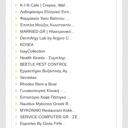
Κ-Ι-Ν Cafe | Crepes, Waf...
Λαδοφάναρο Ελληνικό Εστι...
Φαρμακείο Ίλιον Βαϊτσου ...
Έπιπλα Μούζος Κωνσταντίν...
MARRIED.GR | Ηλεκτρονικό...
DermArgy Lab by Argyro C...
KOSEA
IsayCollection
Health Kinetix - Συμπληρ...
BEETLE PEST CONTROL
Εργαστήριο Βυζαντινής Αγ...
Servistas
Rhodes Rent a Boat
Γυναικολογική Κλινική - ...
Εστιατόριο Καφέ Πάπιγκο ...
Nautilus Mykonos Greek R...
MYKONAKI Restaurant Kokk...
SERVICE-COMPUTER.GR - ΣΕ...
Esportes By Giota Firfir...