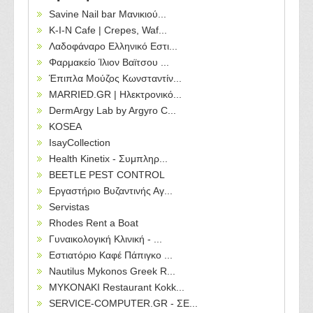
Savine Nail bar Μανικιού...
Κ-Ι-Ν Cafe | Crepes, Waf...
Λαδοφάναρο Ελληνικό Εστι...
Φαρμακείο Ίλιον Βαϊτσου ...
Έπιπλα Μούζος Κωνσταντίν...
MARRIED.GR | Ηλεκτρονικό...
DermArgy Lab by Argyro C...
KOSEA
IsayCollection
Health Kinetix - Συμπληρ...
BEETLE PEST CONTROL
Εργαστήριο Βυζαντινής Αγ...
Servistas
Rhodes Rent a Boat
Γυναικολογική Κλινική - ...
Εστιατόριο Καφέ Πάπιγκο ...
Nautilus Mykonos Greek R...
MYKONAKI Restaurant Kokk...
SERVICE-COMPUTER.GR - ΣΕ...