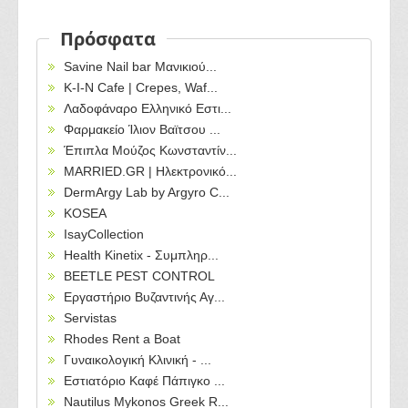
Πρόσφατα
Savine Nail bar Μανικιού...
Κ-Ι-Ν Cafe | Crepes, Waf...
Λαδοφάναρο Ελληνικό Εστι...
Φαρμακείο Ίλιον Βαϊτσου ...
Έπιπλα Μούζος Κωνσταντίν...
MARRIED.GR | Ηλεκτρονικό...
DermArgy Lab by Argyro C...
KOSEA
IsayCollection
Health Kinetix - Συμπληρ...
BEETLE PEST CONTROL
Εργαστήριο Βυζαντινής Αγ...
Servistas
Rhodes Rent a Boat
Γυναικολογική Κλινική - ...
Εστιατόριο Καφέ Πάπιγκο ...
Nautilus Mykonos Greek R...