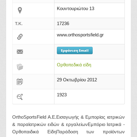
Κουντουριώτου 13
17236
Τ.Κ.
www.orthosportsfield.gr
Εμφάνιση Email
Ορθοπεδικά είδη
29 Οκτωβρίου 2012
1923
OrthoSportsField A.E.Εισαγωγής & Εμπορίας ιατρικών
& παραϊατρικών ειδών & εργαλείωνΕμπόριο Ιατρικά -
Ορθοπαιδικά ΕίδηΠαράδοση των προϊόντων