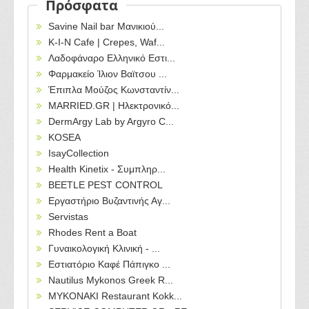
Πρόσφατα
Savine Nail bar Μανικιού...
Κ-Ι-Ν Cafe | Crepes, Waf...
Λαδοφάναρο Ελληνικό Εστι...
Φαρμακείο Ίλιον Βαϊτσου ...
Έπιπλα Μούζος Κωνσταντίν...
MARRIED.GR | Ηλεκτρονικό...
DermArgy Lab by Argyro C...
KOSEA
IsayCollection
Health Kinetix - Συμπληρ...
BEETLE PEST CONTROL
Εργαστήριο Βυζαντινής Αγ...
Servistas
Rhodes Rent a Boat
Γυναικολογική Κλινική - ...
Εστιατόριο Καφέ Πάπιγκο ...
Nautilus Mykonos Greek R...
MYKONAKI Restaurant Kokk...