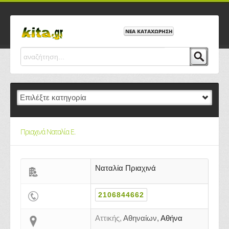
ΝΕΑ ΚΑΤΑΧΩΡΗΣΗ
Πριαχινά Ναταλία Ε.
Ναταλία Πριαχινά
2106844662
Αττικής,
Αθηναίων,
Αθήνα