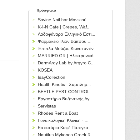
Πρόσφατα
Savine Nail bar Μανικιού...
Κ-Ι-Ν Cafe | Crepes, Waf...
Λαδοφάναρο Ελληνικό Εστι...
Φαρμακείο Ίλιον Βαϊτσου ...
Έπιπλα Μούζος Κωνσταντίν...
MARRIED.GR | Ηλεκτρονικό...
DermArgy Lab by Argyro C...
KOSEA
IsayCollection
Health Kinetix - Συμπληρ...
BEETLE PEST CONTROL
Εργαστήριο Βυζαντινής Αγ...
Servistas
Rhodes Rent a Boat
Γυναικολογική Κλινική - ...
Εστιατόριο Καφέ Πάπιγκο ...
Nautilus Mykonos Greek R...