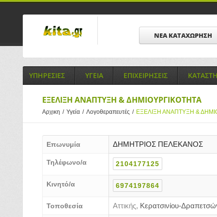
ΝΕΑ ΚΑΤΑΧΩΡΗΣΗ
ΥΠΗΡΕΣΙΕΣ
ΥΓΕΙΑ
ΕΠΙΧΕΙΡΗΣΕΙΣ
ΚΑΤΑΣΤ
ΕΞΕΛΙΞΗ ΑΝΑΠΤΥΞΗ & ΔΗΜΙΟΥΡΓΙΚΟΤΗΤΑ
Αρχικη
/
Υγεία
/
Λογοθεραπευτές
/
ΕΞΕΛΙΞΗ ΑΝΑΠΤΥΞΗ & ΔΗΜΙ
ΔΗΜΗΤΡΙΟΣ ΠΕΛΕΚΑΝΟΣ
Επωνυμία
Τηλέφωνο/α
2104177125
Κινητό/α
6974197864
Αττικής,
Κερατσινίου-Δραπετσώ
Τοποθεσία