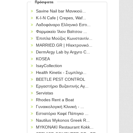
Πρόσφατα
Savine Nail bar Μανικιού...
Κ-Ι-Ν Cafe | Crepes, Waf...
Λαδοφάναρο Ελληνικό Εστι...
Φαρμακείο Ίλιον Βαϊτσου ...
Έπιπλα Μούζος Κωνσταντίν...
MARRIED.GR | Ηλεκτρονικό...
DermArgy Lab by Argyro C...
KOSEA
IsayCollection
Health Kinetix - Συμπληρ...
BEETLE PEST CONTROL
Εργαστήριο Βυζαντινής Αγ...
Servistas
Rhodes Rent a Boat
Γυναικολογική Κλινική - ...
Εστιατόριο Καφέ Πάπιγκο ...
Nautilus Mykonos Greek R...
MYKONAKI Restaurant Kokk...