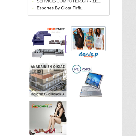
SERVICE-COMPUTER.GR - ΣΕ...
Esportes By Giota Firfir...