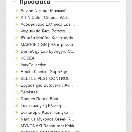
Πρόσφατα
Savine Nail bar Μανικιού...
Κ-Ι-Ν Cafe | Crepes, Waf...
Λαδοφάναρο Ελληνικό Εστι...
Φαρμακείο Ίλιον Βαϊτσου ...
Έπιπλα Μούζος Κωνσταντίν...
MARRIED.GR | Ηλεκτρονικό...
DermArgy Lab by Argyro C...
KOSEA
IsayCollection
Health Kinetix - Συμπληρ...
BEETLE PEST CONTROL
Εργαστήριο Βυζαντινής Αγ...
Servistas
Rhodes Rent a Boat
Γυναικολογική Κλινική - ...
Εστιατόριο Καφέ Πάπιγκο ...
Nautilus Mykonos Greek R...
MYKONAKI Restaurant Kokk...