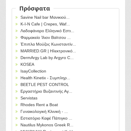
Πρόσφατα
Savine Nail bar Μανικιού...
Κ-Ι-Ν Cafe | Crepes, Waf...
Λαδοφάναρο Ελληνικό Εστι...
Φαρμακείο Ίλιον Βαϊτσου ...
Έπιπλα Μούζος Κωνσταντίν...
MARRIED.GR | Ηλεκτρονικό...
DermArgy Lab by Argyro C...
KOSEA
IsayCollection
Health Kinetix - Συμπληρ...
BEETLE PEST CONTROL
Εργαστήριο Βυζαντινής Αγ...
Servistas
Rhodes Rent a Boat
Γυναικολογική Κλινική - ...
Εστιατόριο Καφέ Πάπιγκο ...
Nautilus Mykonos Greek R...