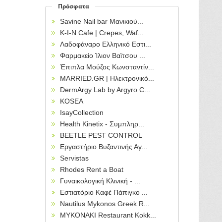
Πρόσφατα
Savine Nail bar Μανικιού...
Κ-Ι-Ν Cafe | Crepes, Waf...
Λαδοφάναρο Ελληνικό Εστι...
Φαρμακείο Ίλιον Βαϊτσου ...
Έπιπλα Μούζος Κωνσταντίν...
MARRIED.GR | Ηλεκτρονικό...
DermArgy Lab by Argyro C...
KOSEA
IsayCollection
Health Kinetix - Συμπληρ...
BEETLE PEST CONTROL
Εργαστήριο Βυζαντινής Αγ...
Servistas
Rhodes Rent a Boat
Γυναικολογική Κλινική - ...
Εστιατόριο Καφέ Πάπιγκο ...
Nautilus Mykonos Greek R...
MYKONAKI Restaurant Kokk...