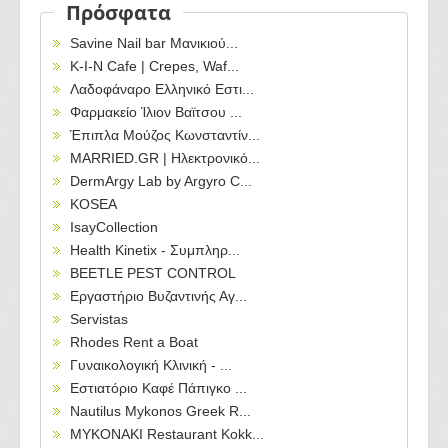
Πρόσφατα
Savine Nail bar Μανικιού...
Κ-Ι-Ν Cafe | Crepes, Waf...
Λαδοφάναρο Ελληνικό Εστι...
Φαρμακείο Ίλιον Βαϊτσου ...
Έπιπλα Μούζος Κωνσταντίν...
MARRIED.GR | Ηλεκτρονικό...
DermArgy Lab by Argyro C...
KOSEA
IsayCollection
Health Kinetix - Συμπληρ...
BEETLE PEST CONTROL
Εργαστήριο Βυζαντινής Αγ...
Servistas
Rhodes Rent a Boat
Γυναικολογική Κλινική - ...
Εστιατόριο Καφέ Πάπιγκο ...
Nautilus Mykonos Greek R...
MYKONAKI Restaurant Kokk...