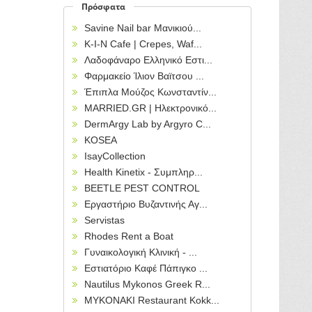
Πρόσφατα
Savine Nail bar Μανικιού...
Κ-Ι-Ν Cafe | Crepes, Waf...
Λαδοφάναρο Ελληνικό Εστι...
Φαρμακείο Ίλιον Βαϊτσου ...
Έπιπλα Μούζος Κωνσταντίν...
MARRIED.GR | Ηλεκτρονικό...
DermArgy Lab by Argyro C...
KOSEA
IsayCollection
Health Kinetix - Συμπληρ...
BEETLE PEST CONTROL
Εργαστήριο Βυζαντινής Αγ...
Servistas
Rhodes Rent a Boat
Γυναικολογική Κλινική - ...
Εστιατόριο Καφέ Πάπιγκο ...
Nautilus Mykonos Greek R...
MYKONAKI Restaurant Kokk...