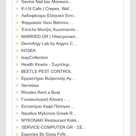
Savine Nail bar Μανικιού...
Κ-Ι-Ν Cafe | Crepes, Waf...
Λαδοφάναρο Ελληνικό Εστι...
Φαρμακείο Ίλιον Βαϊτσου ...
Έπιπλα Μούζος Κωνσταντίν...
MARRIED.GR | Ηλεκτρονικό...
DermArgy Lab by Argyro C...
KOSEA
IsayCollection
Health Kinetix - Συμπληρ...
BEETLE PEST CONTROL
Εργαστήριο Βυζαντινής Αγ...
Servistas
Rhodes Rent a Boat
Γυναικολογική Κλινική - ...
Εστιατόριο Καφέ Πάπιγκο ...
Nautilus Mykonos Greek R...
MYKONAKI Restaurant Kokk...
SERVICE-COMPUTER.GR - ΣΕ...
Esportes By Giota Firfir...