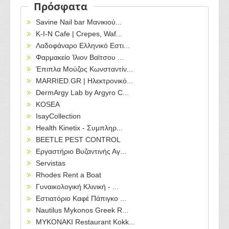
Πρόσφατα
Savine Nail bar Μανικιού...
Κ-Ι-Ν Cafe | Crepes, Waf...
Λαδοφάναρο Ελληνικό Εστι...
Φαρμακείο Ίλιον Βαϊτσου ...
Έπιπλα Μούζος Κωνσταντίν...
MARRIED.GR | Ηλεκτρονικό...
DermArgy Lab by Argyro C...
KOSEA
IsayCollection
Health Kinetix - Συμπληρ...
BEETLE PEST CONTROL
Εργαστήριο Βυζαντινής Αγ...
Servistas
Rhodes Rent a Boat
Γυναικολογική Κλινική - ...
Εστιατόριο Καφέ Πάπιγκο ...
Nautilus Mykonos Greek R...
MYKONAKI Restaurant Kokk...