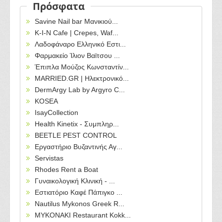
Πρόσφατα
Savine Nail bar Μανικιού...
Κ-Ι-Ν Cafe | Crepes, Waf...
Λαδοφάναρο Ελληνικό Εστι...
Φαρμακείο Ίλιον Βαϊτσου ...
Έπιπλα Μούζος Κωνσταντίν...
MARRIED.GR | Ηλεκτρονικό...
DermArgy Lab by Argyro C...
KOSEA
IsayCollection
Health Kinetix - Συμπληρ...
BEETLE PEST CONTROL
Εργαστήριο Βυζαντινής Αγ...
Servistas
Rhodes Rent a Boat
Γυναικολογική Κλινική - ...
Εστιατόριο Καφέ Πάπιγκο ...
Nautilus Mykonos Greek R...
MYKONAKI Restaurant Kokk...