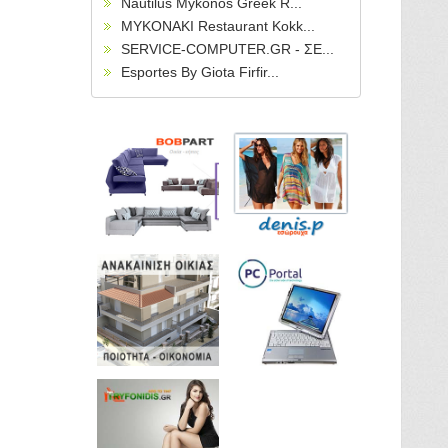
Nautilus Mykonos Greek R...
MYKONAKI Restaurant Kokk...
SERVICE-COMPUTER.GR - ΣΕ...
Esportes By Giota Firfir...