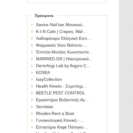
Πρόσφατα
Savine Nail bar Μανικιού...
Κ-Ι-Ν Cafe | Crepes, Waf...
Λαδοφάναρο Ελληνικό Εστι...
Φαρμακείο Ίλιον Βαϊτσου ...
Έπιπλα Μούζος Κωνσταντίν...
MARRIED.GR | Ηλεκτρονικό...
DermArgy Lab by Argyro C...
KOSEA
IsayCollection
Health Kinetix - Συμπληρ...
BEETLE PEST CONTROL
Εργαστήριο Βυζαντινής Αγ...
Servistas
Rhodes Rent a Boat
Γυναικολογική Κλινική - ...
Εστιατόριο Καφέ Πάπιγκο ...