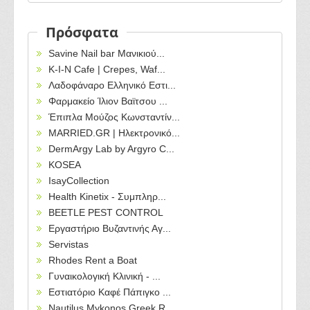
Πρόσφατα
Savine Nail bar Μανικιού...
Κ-Ι-Ν Cafe | Crepes, Waf...
Λαδοφάναρο Ελληνικό Εστι...
Φαρμακείο Ίλιον Βαϊτσου ...
Έπιπλα Μούζος Κωνσταντίν...
MARRIED.GR | Ηλεκτρονικό...
DermArgy Lab by Argyro C...
KOSEA
IsayCollection
Health Kinetix - Συμπληρ...
BEETLE PEST CONTROL
Εργαστήριο Βυζαντινής Αγ...
Servistas
Rhodes Rent a Boat
Γυναικολογική Κλινική - ...
Εστιατόριο Καφέ Πάπιγκο ...
Nautilus Mykonos Greek R...