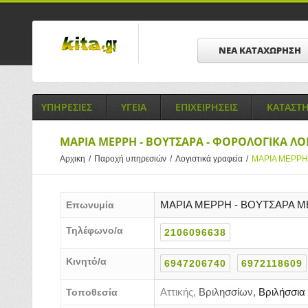
ΝΕΑ ΚΑΤΑΧΩΡΗΣΗ
ΥΠΗΡΕΣΙΕΣ
ΥΓΕΙΑ
ΕΠΙΧΕΙΡΗΣΕΙΣ
ΚΑΤΑΣΤ
MAΡΙΑ ΜΕΡΡΗ - ΒΟΥΤΣΑΡΑ - ΦΟΡΟΛΟΓΙΚΑ ΛΟ
Αρχικη
/
Παροχή υπηρεσιών
/
Λογιστικά γραφεία
/
MAΡΙΑ ΜΕΡΡΗ 
MAΡΙΑ ΜΕΡΡΗ - ΒΟΥΤΣΑΡΑ Μ
Επωνυμία
Τηλέφωνο/α
2106096638
Κινητό/α
6947206740
6972118609
Αττικής,
Βριλησσίων,
Βριλήσσια
Τοποθεσία