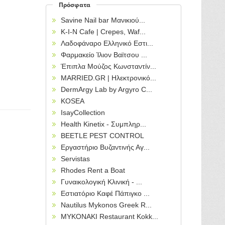
Πρόσφατα
Savine Nail bar Μανικιού...
Κ-Ι-Ν Cafe | Crepes, Waf...
Λαδοφάναρο Ελληνικό Εστι...
Φαρμακείο Ίλιον Βαϊτσου ...
Έπιπλα Μούζος Κωνσταντίν...
MARRIED.GR | Ηλεκτρονικό...
DermArgy Lab by Argyro C...
KOSEA
IsayCollection
Health Kinetix - Συμπληρ...
BEETLE PEST CONTROL
Εργαστήριο Βυζαντινής Αγ...
Servistas
Rhodes Rent a Boat
Γυναικολογική Κλινική - ...
Εστιατόριο Καφέ Πάπιγκο ...
Nautilus Mykonos Greek R...
MYKONAKI Restaurant Kokk...