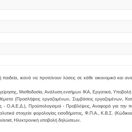
παιδεία, ικανά να προτείνουν λύσεις σε κάθε οικονομικό και αν
επιχείρησης, Μισθοδοσία, Ανάλυση ενσήμων ΙΚΑ, Εργατικά, Υποβολ
θέματα (Προσλήψεις εργαζομένων, Συμβάσεις εργαζομένων, Κατ
ς - Ο.Α.Ε.Δ.), Προϋπολογισμοί - Προβλέψεις, Αναφορά για την π
λυτικά στοιχεία φορολογίας εισοδήματος, Φ.Π.Α., Κ.Β.Σ. (Κώδικα
axisnet, Ηλεκτρονική υποβολή δηλώσεων.