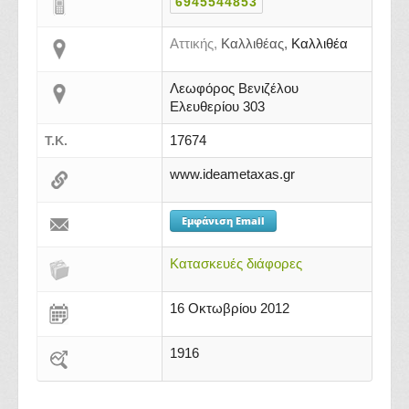
6945544853
Αττικής,
Καλλιθέας,
Καλλιθέα
Λεωφόρος Βενιζέλου
Ελευθερίου 303
17674
Τ.Κ.
www.ideametaxas.gr
Εμφάνιση Email
Κατασκευές διάφορες
16 Οκτωβρίου 2012
1916