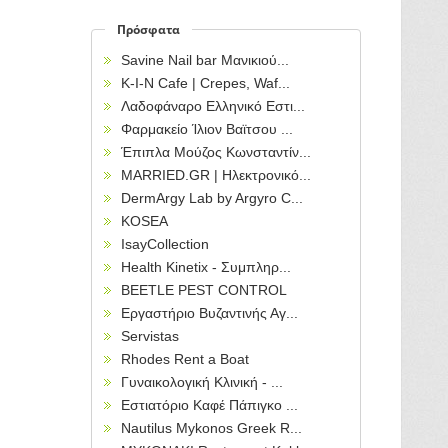
Πρόσφατα
Savine Nail bar Μανικιού...
Κ-Ι-Ν Cafe | Crepes, Waf...
Λαδοφάναρο Ελληνικό Εστι...
Φαρμακείο Ίλιον Βαϊτσου ...
Έπιπλα Μούζος Κωνσταντίν...
MARRIED.GR | Ηλεκτρονικό...
DermArgy Lab by Argyro C...
KOSEA
IsayCollection
Health Kinetix - Συμπληρ...
BEETLE PEST CONTROL
Εργαστήριο Βυζαντινής Αγ...
Servistas
Rhodes Rent a Boat
Γυναικολογική Κλινική - ...
Εστιατόριο Καφέ Πάπιγκο ...
Nautilus Mykonos Greek R...