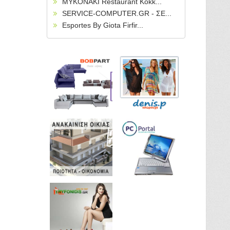
MYKONAKI Restaurant Kokk...
SERVICE-COMPUTER.GR - ΣΕ...
Esportes By Giota Firfir...