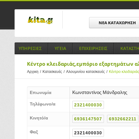
ΝΕΑ ΚΑΤΑΧΩΡΗΣΗ
ΥΠΗΡΕΣΙΕΣ
ΥΓΕΙΑ
ΕΠΙΧΕΙΡΗΣΕΙΣ
ΚΑΤΑΣΤ
Κέντρο κλειδαριάς,εμπόριο εξαρτημάτων α
Αρχικη
/
Κατασκευές
/
Αλουμινίου κατασκευές
/
Κέντρο κλειδαριά
Κωνσταντίνος Μάνδραλης
Επωνυμία
Τηλέφωνο/α
2321400030
Κινητό/α
6936147507
6932662211
Φαξ
2321400030