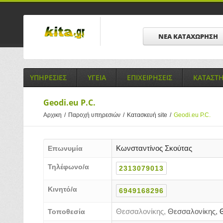
ΝΕΑ ΚΑΤΑΧΩΡΗΣΗ
ΥΠΗΡΕΣΙΕΣ
ΥΓΕΙΑ
ΕΠΙΧΕΙΡΗΣΕΙΣ
ΚΑΤΑΣΤ
Geodi.eu P.C.
Αρχικη
/
Παροχή υπηρεσιών
/
Κατασκευή site
/
Geodi.eu P.C.
Κωνσταντίνος Σκούτας
Επωνυμία
Τηλέφωνο/α
2313079013
Κινητό/α
6949168296
Θεσσαλονίκης,
Θεσσαλονίκης,
Θ
Τοποθεσία