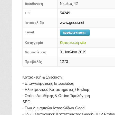
Νεμέας 42
Διεύθυνση
54249
Τ.Κ.
www.geodi.net
Ιστοσελίδα
Email
Εμφάνιση Email
Κατασκευή site
Κατηγορία
01 Ιουλίου 2019
Δημοσίευση
1273
Προβολές
Κατασκευή & Σχεδίαση:
- Επαγγελματικής Ιστοσελίδας
- Ηλεκτρονικού Καταστήματος / E-shop
- Online Αποθήκης & Online Τιμολόγηση
SEO:
- Των Δυναμικών Ιστοσελίδων Geodi
- Του Ηλεκτρονικού Καταστήματος GeodiSHOP Profes