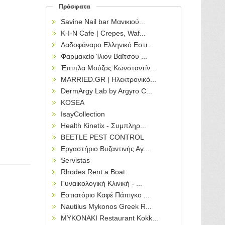
Πρόσφατα
Savine Nail bar Μανικιού...
Κ-Ι-Ν Cafe | Crepes, Waf...
Λαδοφάναρο Ελληνικό Εστι...
Φαρμακείο Ίλιον Βαϊτσου ...
Έπιπλα Μούζος Κωνσταντίν...
MARRIED.GR | Ηλεκτρονικό...
DermArgy Lab by Argyro C...
KOSEA
IsayCollection
Health Kinetix - Συμπληρ...
BEETLE PEST CONTROL
Εργαστήριο Βυζαντινής Αγ...
Servistas
Rhodes Rent a Boat
Γυναικολογική Κλινική - ...
Εστιατόριο Καφέ Πάπιγκο ...
Nautilus Mykonos Greek R...
MYKONAKI Restaurant Kokk...