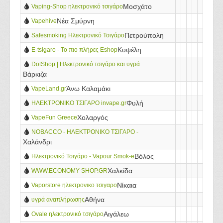
Μοσχάτο
Vaping-Shop ηλεκτρονικό τσιγάρο
Νέα Σμύρνη
Vapehive
Πετρούπολη
Safesmoking Ηλεκτρονικό Τσιγάρο
Κυψέλη
E-tsigaro - Το πιο πλήρες Eshop
DotShop | Ηλεκτρονικό τσιγάρο και υγρά
Βάρκιζα
αναπλήρωσης σε χαμηλές τιμές
Άνω Καλαμάκι
VapeLand.gr
Φυλή
ΗΛΕΚΤΡΟΝΙΚΟ ΤΣΙΓΑΡΟ invape.gr
Χολαργός
VapeFun Greece
ΝΟBACCO - HΛΕΚΤΡΟΝΙΚΟ ΤΣΙΓΑΡΟ -
Χαλάνδρι
ΡΑΛΛΗ ΕΥΓΕΝΙΑ - ΧΑΛΑΝΔΡΙ
Βόλος
Ηλεκτρονικό Τσιγάρο - Vapour Smok-e
Χαλκίδα
WWW.ECONOMY-SHOP.GR
Νίκαια
Vaporstore ηλεκτρονικο τσιγαρο
Αθήνα
υγρά αναπλήρωσης
Αιγάλεω
Ovale ηλεκτρονικό τσιγάρο