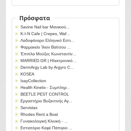
Πρόσφατα
Savine Nail bar Μανικιού...
Κ-Ι-Ν Cafe | Crepes, Waf...
Λαδοφάναρο Ελληνικό Εστι...
Φαρμακείο Ίλιον Βαϊτσου ...
Έπιπλα Μούζος Κωνσταντίν...
MARRIED.GR | Ηλεκτρονικό...
DermArgy Lab by Argyro C...
KOSEA
IsayCollection
Health Kinetix - Συμπληρ...
BEETLE PEST CONTROL
Εργαστήριο Βυζαντινής Αγ...
Servistas
Rhodes Rent a Boat
Γυναικολογική Κλινική - ...
Εστιατόριο Καφέ Πάπιγκο ...