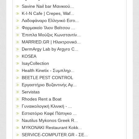
Savine Nail bar Μανικιού...
Κ-Ι-Ν Cafe | Crepes, Waf...
Λαδοφάναρο Ελληνικό Εστι...
Φαρμακείο Ίλιον Βαϊτσου ...
Έπιπλα Μούζος Κωνσταντίν...
MARRIED.GR | Ηλεκτρονικό...
DermArgy Lab by Argyro C...
KOSEA
IsayCollection
Health Kinetix - Συμπληρ...
BEETLE PEST CONTROL
Εργαστήριο Βυζαντινής Αγ...
Servistas
Rhodes Rent a Boat
Γυναικολογική Κλινική - ...
Εστιατόριο Καφέ Πάπιγκο ...
Nautilus Mykonos Greek R...
MYKONAKI Restaurant Kokk...
SERVICE-COMPUTER.GR - ΣΕ...