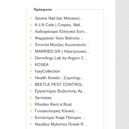
Πρόσφατα
Savine Nail bar Μανικιού...
Κ-Ι-Ν Cafe | Crepes, Waf...
Λαδοφάναρο Ελληνικό Εστι...
Φαρμακείο Ίλιον Βαϊτσου ...
Έπιπλα Μούζος Κωνσταντίν...
MARRIED.GR | Ηλεκτρονικό...
DermArgy Lab by Argyro C...
KOSEA
IsayCollection
Health Kinetix - Συμπληρ...
BEETLE PEST CONTROL
Εργαστήριο Βυζαντινής Αγ...
Servistas
Rhodes Rent a Boat
Γυναικολογική Κλινική - ...
Εστιατόριο Καφέ Πάπιγκο ...
Nautilus Mykonos Greek R...