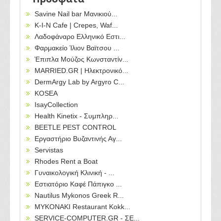
Savine Nail bar Μανικιού...
Κ-Ι-Ν Cafe | Crepes, Waf...
Λαδοφάναρο Ελληνικό Εστι...
Φαρμακείο Ίλιον Βαϊτσου ...
Έπιπλα Μούζος Κωνσταντίν...
MARRIED.GR | Ηλεκτρονικό...
DermArgy Lab by Argyro C...
KOSEA
IsayCollection
Health Kinetix - Συμπληρ...
BEETLE PEST CONTROL
Εργαστήριο Βυζαντινής Αγ...
Servistas
Rhodes Rent a Boat
Γυναικολογική Κλινική - ...
Εστιατόριο Καφέ Πάπιγκο ...
Nautilus Mykonos Greek R...
MYKONAKI Restaurant Kokk...
SERVICE-COMPUTER.GR - ΣΕ...