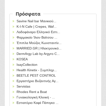
Πρόσφατα
Savine Nail bar Μανικιού...
Κ-Ι-Ν Cafe | Crepes, Waf...
Λαδοφάναρο Ελληνικό Εστι...
Φαρμακείο Ίλιον Βαϊτσου ...
Έπιπλα Μούζος Κωνσταντίν...
MARRIED.GR | Ηλεκτρονικό...
DermArgy Lab by Argyro C...
KOSEA
IsayCollection
Health Kinetix - Συμπληρ...
BEETLE PEST CONTROL
Εργαστήριο Βυζαντινής Αγ...
Servistas
Rhodes Rent a Boat
Γυναικολογική Κλινική - ...
Εστιατόριο Καφέ Πάπιγκο ...