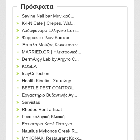
Πρόσφατα
Savine Nail bar Μανικιού...
Κ-Ι-Ν Cafe | Crepes, Waf...
Λαδοφάναρο Ελληνικό Εστι...
Φαρμακείο Ίλιον Βαϊτσου ...
Έπιπλα Μούζος Κωνσταντίν...
MARRIED.GR | Ηλεκτρονικό...
DermArgy Lab by Argyro C...
KOSEA
IsayCollection
Health Kinetix - Συμπληρ...
BEETLE PEST CONTROL
Εργαστήριο Βυζαντινής Αγ...
Servistas
Rhodes Rent a Boat
Γυναικολογική Κλινική - ...
Εστιατόριο Καφέ Πάπιγκο ...
Nautilus Mykonos Greek R...
MYKONAKI Restaurant Kokk...