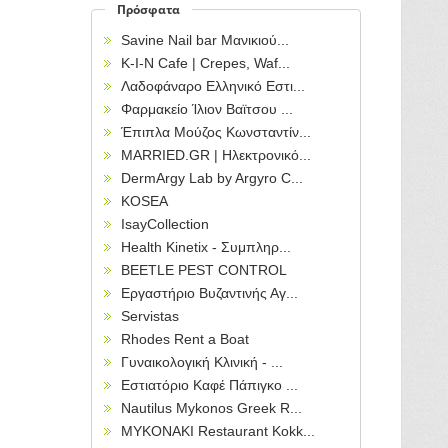
Πρόσφατα
Savine Nail bar Μανικιού...
Κ-Ι-Ν Cafe | Crepes, Waf...
Λαδοφάναρο Ελληνικό Εστι...
Φαρμακείο Ίλιον Βαϊτσου ...
Έπιπλα Μούζος Κωνσταντίν...
MARRIED.GR | Ηλεκτρονικό...
DermArgy Lab by Argyro C...
KOSEA
IsayCollection
Health Kinetix - Συμπληρ...
BEETLE PEST CONTROL
Εργαστήριο Βυζαντινής Αγ...
Servistas
Rhodes Rent a Boat
Γυναικολογική Κλινική - ...
Εστιατόριο Καφέ Πάπιγκο ...
Nautilus Mykonos Greek R...
MYKONAKI Restaurant Kokk...