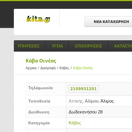
ΝΕΑ ΚΑΤΑΧΩΡΗΣΗ
ΥΠΗΡΕΣΙΕΣ
ΥΓΕΙΑ
ΕΠΙΧΕΙΡΗΣΕΙΣ
ΚΑΤΑΣΤ
Κάβα Οινέας
Αρχικη
/
Διατροφή
/
Κάβες
/
Κάβα Οινέας
Τηλέφωνο/α
2109931201
Αττικής,
Αλίμου,
Άλιμος
Τοποθεσία
Δωδεκανήσου 28
Διεύθυνση
Κάβες
Κατηγορία