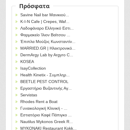
Πρόσφατα
Savine Nail bar Μανικιού...
Κ-Ι-Ν Cafe | Crepes, Waf...
Λαδοφάναρο Ελληνικό Εστι...
Φαρμακείο Ίλιον Βαϊτσου ...
Έπιπλα Μούζος Κωνσταντίν...
MARRIED.GR | Ηλεκτρονικό...
DermArgy Lab by Argyro C...
KOSEA
IsayCollection
Health Kinetix - Συμπληρ...
BEETLE PEST CONTROL
Εργαστήριο Βυζαντινής Αγ...
Servistas
Rhodes Rent a Boat
Γυναικολογική Κλινική - ...
Εστιατόριο Καφέ Πάπιγκο ...
Nautilus Mykonos Greek R...
MYKONAKI Restaurant Kokk...